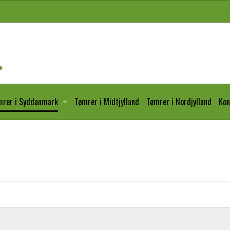
mrer i Syddanmark
Tømrer i Midtjylland
Tømrer i Nordjylland
Kon