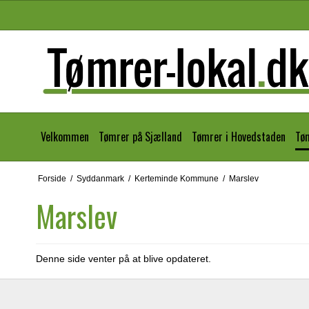
Velkommen
Tømrer på Sjælland
Tømrer i Hovedstaden
Tø
Forside
/
Syddanmark
/
Kerteminde Kommune
/
Marslev
Marslev
Denne side venter på at blive opdateret.