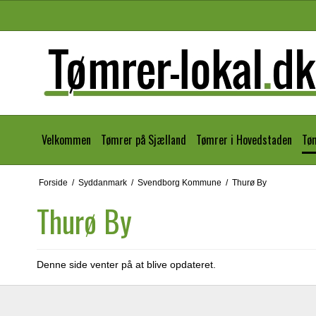
Velkommen
Tømrer på Sjælland
Tømrer i Hovedstaden
Tø
Forside
/
Syddanmark
/
Svendborg Kommune
/
Thurø By
Thurø By
Denne side venter på at blive opdateret.