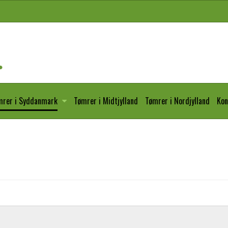
mrer i Syddanmark
Tømrer i Midtjylland
Tømrer i Nordjylland
Kon