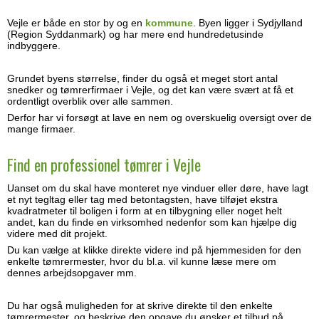
Vejle er både en stor by og en
kommune
. Byen ligger i Sydjylland
(Region Syddanmark) og har mere end hundredetusinde
indbyggere.
Grundet byens størrelse, finder du også et meget stort antal
snedker og tømrerfirmaer i Vejle, og det kan være svært at få et
ordentligt overblik over alle sammen.
Derfor har vi forsøgt at lave en nem og overskuelig oversigt over de
mange firmaer.
Find en professionel tømrer i Vejle
Uanset om du skal have monteret nye vinduer eller døre, have lagt
et nyt tegltag eller tag med betontagsten, have tilføjet ekstra
kvadratmeter til boligen i form at en tilbygning eller noget helt
andet, kan du finde en virksomhed nedenfor som kan hjælpe dig
videre med dit projekt.
Du kan vælge at klikke direkte videre ind på hjemmesiden for den
enkelte tømrermester, hvor du bl.a. vil kunne læse mere om
dennes arbejdsopgaver mm.
Du har også muligheden for at skrive direkte til den enkelte
tømrermester, og beskrive den opgave du ønsker et tilbud på.