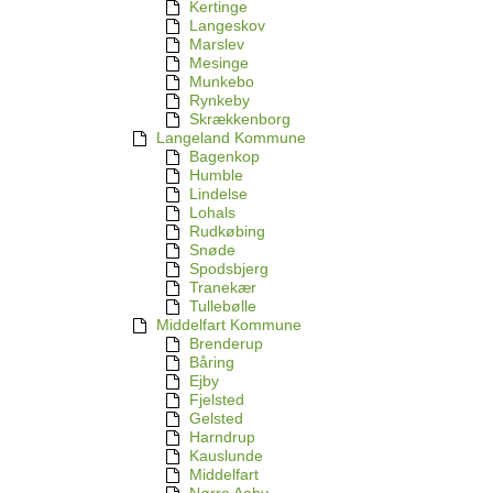
Kertinge
Langeskov
Marslev
Mesinge
Munkebo
Rynkeby
Skrækkenborg
Langeland Kommune
Bagenkop
Humble
Lindelse
Lohals
Rudkøbing
Snøde
Spodsbjerg
Tranekær
Tullebølle
Middelfart Kommune
Brenderup
Båring
Ejby
Fjelsted
Gelsted
Harndrup
Kauslunde
Middelfart