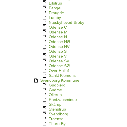
Ejlstrup
Fangel
Fraugde
Lumby
Næsbyhoved-Broby
Odense C
Odense M
Odense N
Odense NØ
Odense NV
Odense S
Odense V
Odense SV
Odense SØ
Over Holluf
Sankt Klemens
Svendborg Kommune
Gudbjerg
Gudme
Ollerup
Rantzausminde
Skårup
Stenstrup
Svendborg
Troense
Thurø By