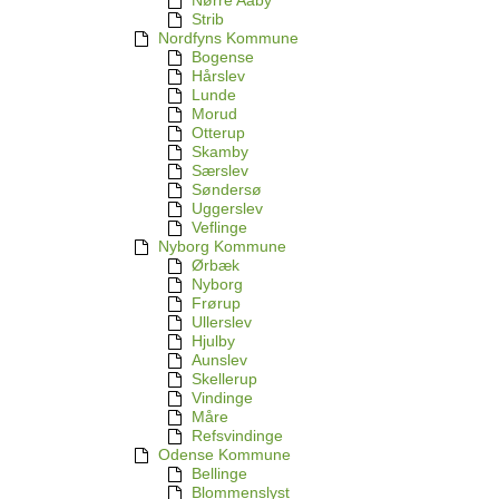
Nørre Aaby
Strib
Nordfyns Kommune
Bogense
Hårslev
Lunde
Morud
Otterup
Skamby
Særslev
Søndersø
Uggerslev
Veflinge
Nyborg Kommune
Ørbæk
Nyborg
Frørup
Ullerslev
Hjulby
Aunslev
Skellerup
Vindinge
Måre
Refsvindinge
Odense Kommune
Bellinge
Blommenslyst