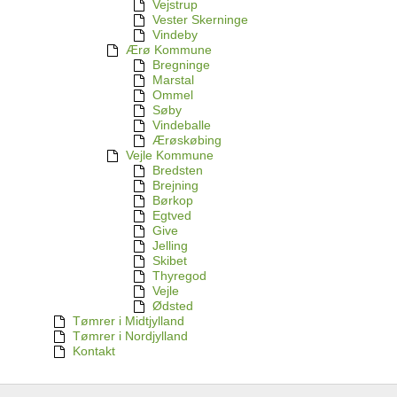
Vejstrup
Vester Skerninge
Vindeby
Ærø Kommune
Bregninge
Marstal
Ommel
Søby
Vindeballe
Ærøskøbing
Vejle Kommune
Bredsten
Brejning
Børkop
Egtved
Give
Jelling
Skibet
Thyregod
Vejle
Ødsted
Tømrer i Midtjylland
Tømrer i Nordjylland
Kontakt