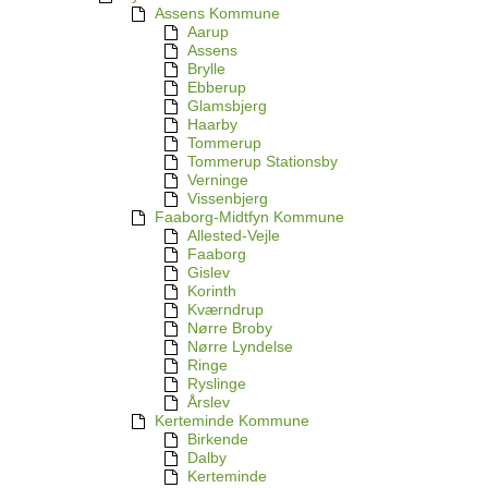
Assens Kommune
Aarup
Assens
Brylle
Ebberup
Glamsbjerg
Haarby
Tommerup
Tommerup Stationsby
Verninge
Vissenbjerg
Faaborg-Midtfyn Kommune
Allested-Vejle
Faaborg
Gislev
Korinth
Kværndrup
Nørre Broby
Nørre Lyndelse
Ringe
Ryslinge
Årslev
Kerteminde Kommune
Birkende
Dalby
Kerteminde