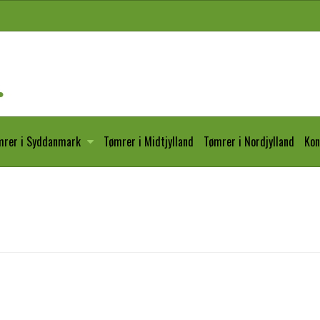
mrer i Syddanmark
Tømrer i Midtjylland
Tømrer i Nordjylland
Kon